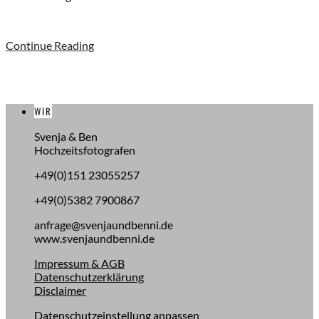
Continue Reading
WIR
Svenja & Ben
Hochzeitsfotografen
+49(0)151 23055257
+49(0)5382 7900867
anfrage@svenjaundbenni.de
www.svenjaundbenni.de
Impressum & AGB
Datenschutzerklärung
Disclaimer
Datenschutzeinstellung anpassen